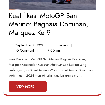
Kualifikasi MotoGP San
Marino: Bagnaia Dominan,
Kualifikasi
Marquez Ke 9
MotoGP
September
Kualifikasi
September 7, 2024
|
admin
|
San
7,
MotoGP
0 Comment
|
7:06 pm
Marino:
2024
San
Hasil Kualifikasi MotoGP San Marino: Bagnaia Dominan,
Marino:
Bagnaia
Marquez Kesembilan Gelaran MotoGP San Marino yang
Bagnaia
berlangsung di Sirkuit Misano World Circuit Marco Simoncelli
Dominan,
Dominan,
pada musim 2024 menjadi salah satu balapan yang [...]
Marquez
Marquez
Ke
VIEW
9
VIEW MORE
Ke
MORE
9