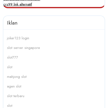
crs99 link alternatif
Iklan
joker123 login
slot server singapore
slot777
slot
mahjong slot
agen slot
slot terbaru
slot