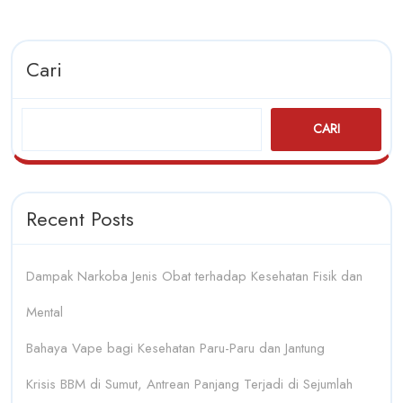
Cari
CARI
Recent Posts
Dampak Narkoba Jenis Obat terhadap Kesehatan Fisik dan
Mental
Bahaya Vape bagi Kesehatan Paru-Paru dan Jantung
Krisis BBM di Sumut, Antrean Panjang Terjadi di Sejumlah