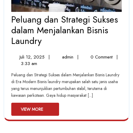
Peluang dan Strategi Sukses
dalam Menjalankan Bisnis
Peluang
Laundry
dan
Juli
Peluang
Juli 12, 2025
|
admin
|
0 Comment
|
Strategi
12,
dan
3:33 am
Sukses
2025
Strategi
Peluang dan Strategi Sukses dalam Menjalankan Bisnis Laundry
Sukses
dalam
di Era Modern Bisnis laundry merupakan salah satu jenis usaha
dalam
yang terus menunjukkan pertumbuhan stabil, terutama di
Menjalankan
Menjalankan
kawasan perkotaan. Gaya hidup masyarakat [...]
Bisnis
Bisnis
Laundry
VIEW
VIEW MORE
Laundry
MORE