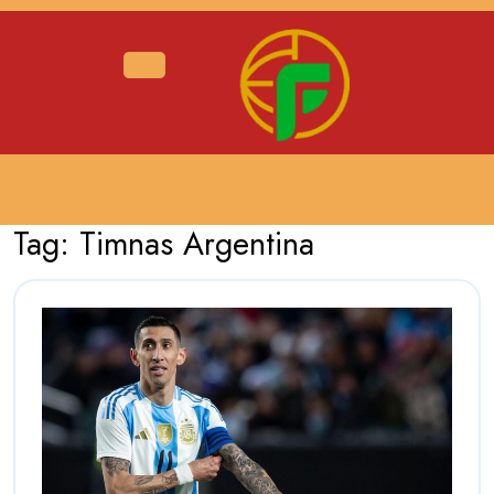
Skip
to
content
Open
Menu
Tag:
Timnas Argentina