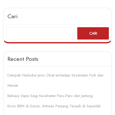
Cari
CARI
Recent Posts
Dampak Narkoba Jenis Obat terhadap Kesehatan Fisik dan
Mental
Bahaya Vape bagi Kesehatan Paru-Paru dan Jantung
Krisis BBM di Sumut, Antrean Panjang Terjadi di Sejumlah