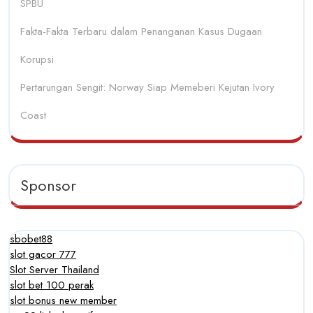
SPBU
Fakta-Fakta Terbaru dalam Penanganan Kasus Dugaan
Korupsi
Pertarungan Sengit: Norway Siap Memeberi Kejutan Ivory
Coast
Sponsor
sbobet88
slot gacor 777
Slot Server Thailand
slot bet 100 perak
slot bonus new member