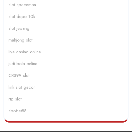
slot spaceman
slot depo 10k
slot jepang
mahjong slot
live casino online
judi bola online
CRS99 slot
link slot gacor
rtp slot
sbobet88