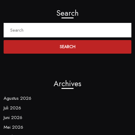
Search
Search
for:
Archives
Agustus 2026
Juli 2026
Juni 2026
Mei 2026