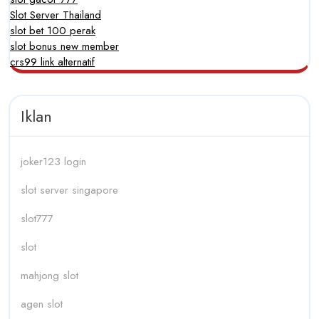
Slot Server Thailand
slot bet 100 perak
slot bonus new member
crs99 link alternatif
Iklan
joker123 login
slot server singapore
slot777
slot
mahjong slot
agen slot