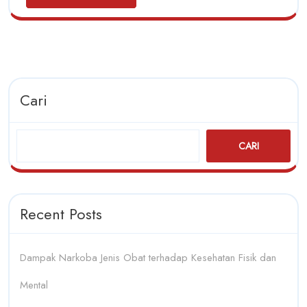
Berdarah
MORE
Belanda
Cari
CARI
Recent Posts
Dampak Narkoba Jenis Obat terhadap Kesehatan Fisik dan
Mental