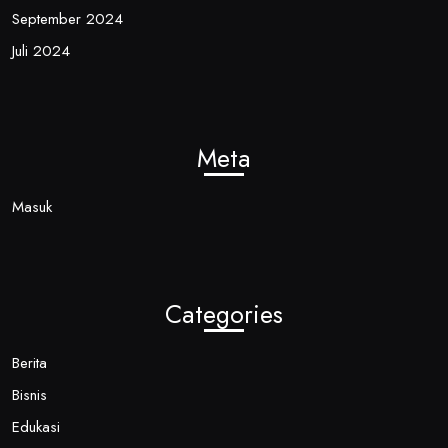
September 2024
Juli 2024
Meta
Masuk
Categories
Berita
Bisnis
Edukasi