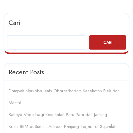
Cari
CARI
Recent Posts
Dampak Narkoba Jenis Obat terhadap Kesehatan Fisik dan
Mental
Bahaya Vape bagi Kesehatan Paru-Paru dan Jantung
Krisis BBM di Sumut, Antrean Panjang Terjadi di Sejumlah