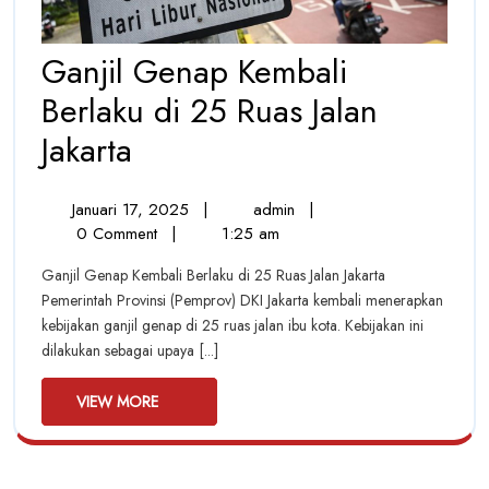
Ganjil Genap Kembali
Berlaku di 25 Ruas Jalan
Ganjil
Jakarta
Genap
Januari
Ganjil
Januari 17, 2025
|
admin
|
Kembali
17,
Genap
0 Comment
|
1:25 am
Berlaku
2025
Kembali
Ganjil Genap Kembali Berlaku di 25 Ruas Jalan Jakarta
Berlaku
di
Pemerintah Provinsi (Pemprov) DKI Jakarta kembali menerapkan
di
kebijakan ganjil genap di 25 ruas jalan ibu kota. Kebijakan ini
25
25
dilakukan sebagai upaya [...]
Ruas
Ruas
Jalan
VIEW
Jakarta
VIEW MORE
Jalan
MORE
Jakarta