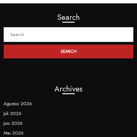
Search
Search
for:
Archives
Agustus 2026
Juli 2026
Juni 2026
Mei 2026