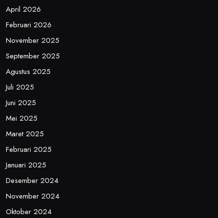
April 2026
Februari 2026
November 2025
September 2025
Agustus 2025
Juli 2025
Juni 2025
Mei 2025
Maret 2025
Februari 2025
Januari 2025
Desember 2024
November 2024
Oktober 2024