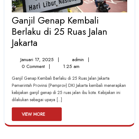
Ganjil Genap Kembali
Berlaku di 25 Ruas Jalan
Ganjil
Jakarta
Genap
Januari
Ganjil
Januari 17, 2025
|
admin
|
Kembali
17,
Genap
0 Comment
|
1:25 am
Berlaku
2025
Kembali
Ganjil Genap Kembali Berlaku di 25 Ruas Jalan Jakarta
Berlaku
di
Pemerintah Provinsi (Pemprov) DKI Jakarta kembali menerapkan
di
kebijakan ganjil genap di 25 ruas jalan ibu kota. Kebijakan ini
25
25
dilakukan sebagai upaya [...]
Ruas
Ruas
Jalan
VIEW
Jakarta
VIEW MORE
Jalan
MORE
Jakarta