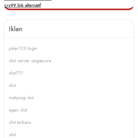
crs99 link alternatif
Iklan
joker123 login
slot server singapore
slot777
slot
mahjong slot
agen slot
slot terbaru
slot