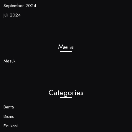
September 2024
Juli 2024
Meta
Masuk
Categories
Berita
Bisnis
Edukasi