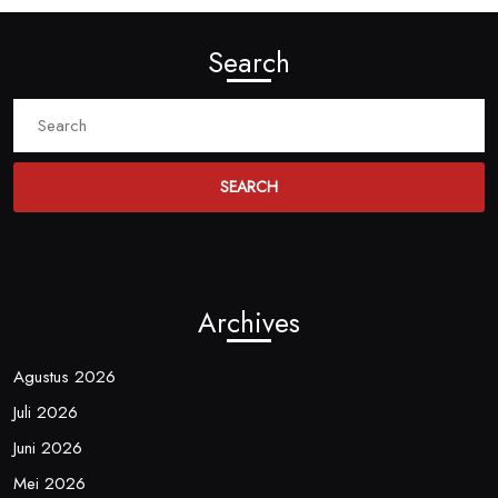
Search
Search
for:
Archives
Agustus 2026
Juli 2026
Juni 2026
Mei 2026